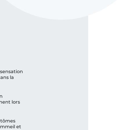
sensation
ans la
n
ment lors
ptômes
ommeil et