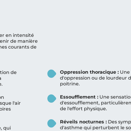
r en intensité
venir de manière
mes courants de
Oppression thoracique :
Une 
tion de
d'oppression ou de lourdeur d
a
poitrine.
e.
Essoufflement :
Une sensatio
on
d'essoufflement, particulière
sque l'air
de l'effort physique.
oires
Réveils nocturnes :
Des sym
d'asthme qui perturbent le s
, qui