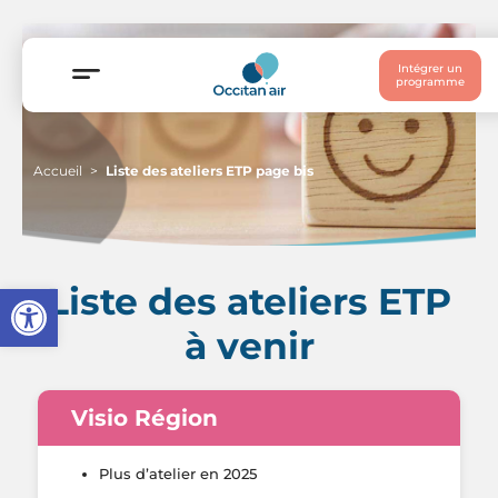
Intégrer un
programme
Accueil
Liste des ateliers ETP page bis
Ouvrir la barre d’outils
Liste des ateliers ETP
à venir
Visio Région
Plus d’atelier en 2025