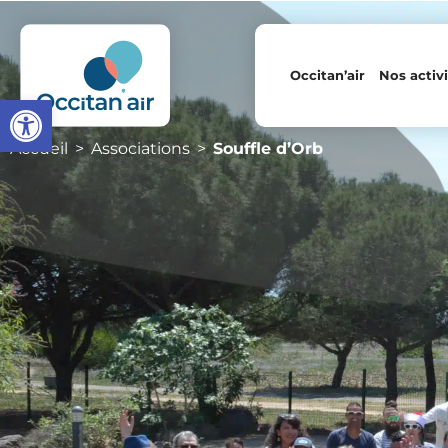
Occitan’air
Nos activi
Ouvrir la barre d’outils
Accueil
Associations
Souffle d’Orb