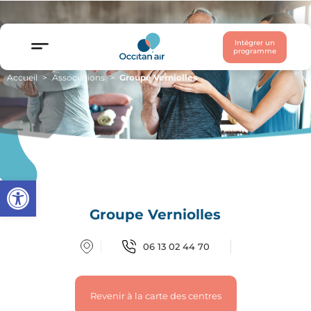
Intégrer un
programme
Accueil
Associations
Groupe Verniolles
Ouvrir la barre d’outils
Groupe Verniolles
06 13 02 44 70
Revenir à la carte des centres